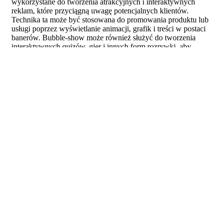
wykorzystane do tworzenia atrakcyjnych i interaktywnych
reklam, które przyciągną uwagę potencjalnych klientów.
Technika ta może być stosowana do promowania produktu lub
usługi poprzez wyświetlanie animacji, grafik i treści w postaci
banerów. Bubble-show może również służyć do tworzenia
interaktywnych quizów, gier i innych form rozrywki, aby
przyciągnąć uwagę potencjalnych klientów. Technika ta jest
szczególnie skuteczna w przypadku reklam internetowych,
ponieważ pozwala na dotarcie do szerokiego grona odbiorców.
Bubble-show może być również stosowany do tworzenia
reklam telefonicznych lub radiowych, aby zwiększyć ich
skuteczność.
Jak wykorzystać Bubble-show w
reklamie, aby przyciągnąć uwagę
konsumentów?
Bubble-show to interaktywna forma reklamy, która pozwala na
wywołanie pozytywnych emocji i zainteresowania u
odbiorców. Może być wykorzystana do przyciągnięcia uwagi
konsumentów poprzez tworzenie atrakcyjnych i zabawnych
animacji, które są w stanie przyciągnąć ich uwagę. Bubble-
show może być również wykorzystane do prezentacji produktu