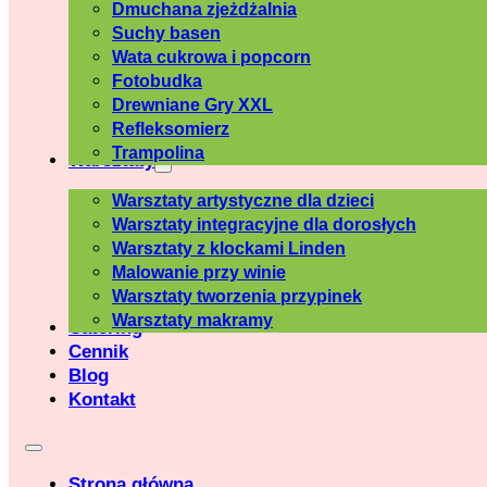
Dmuchana zjeżdżalnia
Suchy basen
Wata cukrowa i popcorn
Fotobudka
Drewniane Gry XXL
Refleksomierz
Trampolina
Warsztaty
Warsztaty artystyczne dla dzieci
Warsztaty integracyjne dla dorosłych
Warsztaty z klockami Linden
Malowanie przy winie
Warsztaty tworzenia przypinek
Warsztaty makramy
Catering
Cennik
Blog
Kontakt
Strona główna