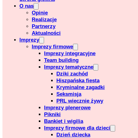
O nas
Opinie
Realizacje
Partnerzy
Aktualności
Imprezy
Imprezy firmowe
Imprezy integracyjne
Team building
Imprezy tematyczne
Dziki zachód
Hiszpańska fiesta
Kryminalne zagadki
Seksmisja
PRL wiecznie żywy
Imprezy plenerowe
Pikniki
Bankiet i wigilia
Imprezy firmowe dla dzieci
Dzień dziecka