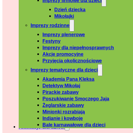
Imprezy firmowe dla dzieci
Dzień dziecka
Mikołajki
Imprezy rodzinne
Imprezy plenerowe
Festyny
Imprezy dla niepełnosprawnych
Akcje promocyjne
Przyjęcia okolicznościowe
Imprezy tematyczne dla dzieci
Akademia Pana Kleksa
Detektyw Mikołaj
Pirackie zabawy
Poszukiwanie Smoczego Jaja
Żeglarskie zabawy
Minionki rozrabiają
Indianie i kowboje
Bale karnawałowe dla dzieci
Animacje dla dzieci