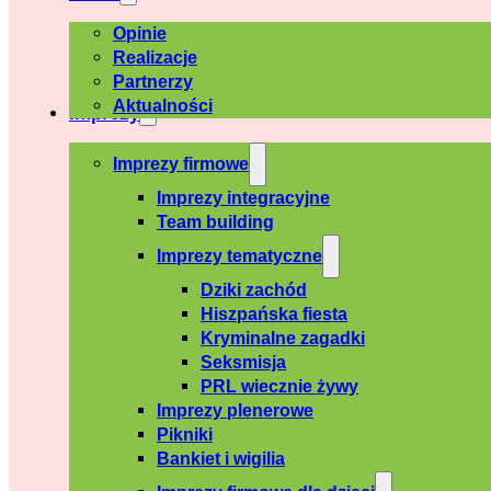
Opinie
Realizacje
Partnerzy
Aktualności
Imprezy
Imprezy firmowe
Imprezy integracyjne
Team building
Imprezy tematyczne
Dziki zachód
Hiszpańska fiesta
Kryminalne zagadki
Seksmisja
PRL wiecznie żywy
Imprezy plenerowe
Pikniki
Bankiet i wigilia