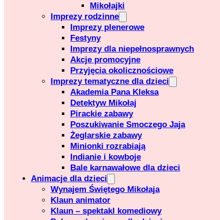
Mikołajki
Imprezy rodzinne
Imprezy plenerowe
Festyny
Imprezy dla niepełnosprawnych
Akcje promocyjne
Przyjęcia okolicznościowe
Imprezy tematyczne dla dzieci
Akademia Pana Kleksa
Detektyw Mikołaj
Pirackie zabawy
Poszukiwanie Smoczego Jaja
Żeglarskie zabawy
Minionki rozrabiają
Indianie i kowboje
Bale karnawałowe dla dzieci
Animacje dla dzieci
Wynajem Świętego Mikołaja
Klaun animator
Klaun – spektakl komediowy