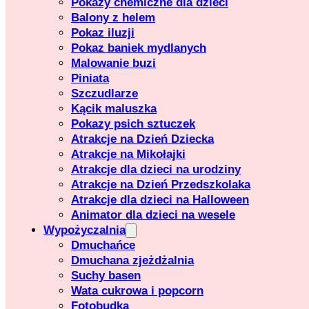
Pokazy chemiczne dla dzieci
Balony z helem
Pokaz iluzji
Pokaz baniek mydlanych
Malowanie buzi
Piniata
Szczudlarze
Kącik maluszka
Pokazy psich sztuczek
Atrakcje na Dzień Dziecka
Atrakcje na Mikołajki
Atrakcje dla dzieci na urodziny
Atrakcje na Dzień Przedszkolaka
Atrakcje dla dzieci na Halloween
Animator dla dzieci na wesele
Wypożyczalnia
Dmuchańce
Dmuchana zjeżdżalnia
Suchy basen
Wata cukrowa i popcorn
Fotobudka