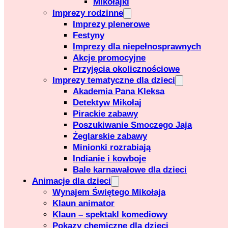
Mikołajki
Imprezy rodzinne
Imprezy plenerowe
Festyny
Imprezy dla niepełnosprawnych
Akcje promocyjne
Przyjęcia okolicznościowe
Imprezy tematyczne dla dzieci
Akademia Pana Kleksa
Detektyw Mikołaj
Pirackie zabawy
Poszukiwanie Smoczego Jaja
Żeglarskie zabawy
Minionki rozrabiają
Indianie i kowboje
Bale karnawałowe dla dzieci
Animacje dla dzieci
Wynajem Świętego Mikołaja
Klaun animator
Klaun – spektakl komediowy
Pokazy chemiczne dla dzieci