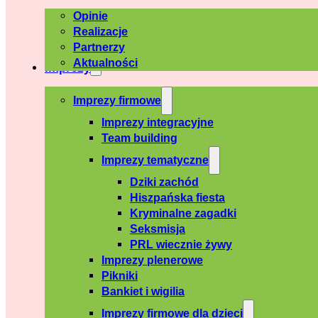
Opinie
Realizacje
Partnerzy
Aktualności
Imprezy
Imprezy firmowe
Imprezy integracyjne
Team building
Imprezy tematyczne
Dziki zachód
Hiszpańska fiesta
Kryminalne zagadki
Seksmisja
PRL wiecznie żywy
Imprezy plenerowe
Pikniki
Bankiet i wigilia
Imprezy firmowe dla dzieci