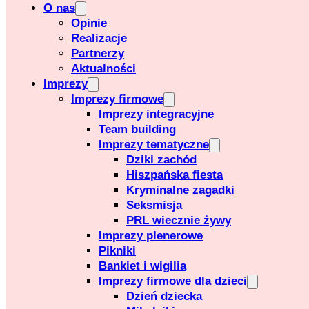
O nas
Opinie
Realizacje
Partnerzy
Aktualności
Imprezy
Imprezy firmowe
Imprezy integracyjne
Team building
Imprezy tematyczne
Dziki zachód
Hiszpańska fiesta
Kryminalne zagadki
Seksmisja
PRL wiecznie żywy
Imprezy plenerowe
Pikniki
Bankiet i wigilia
Imprezy firmowe dla dzieci
Dzień dziecka