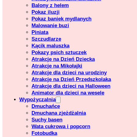
Balony z helem
Pokaz iluzji
Pokaz baniek mydlanych
Malowanie buzi
Piniata
Szczudlarze
Kącik maluszka
Pokazy psich sztuczek
Atrakcje na Dzień Dziecka
Atrakcje na Mikołajki
Atrakcje dla dzieci na urodziny
Atrakcje na Dzień Przedszkolaka
Atrakcje dla dzieci na Halloween
Animator dla dzieci na wesele
Wypożyczalnia
Dmuchańce
Dmuchana zjeżdżalnia
Suchy basen
Wata cukrowa i popcorn
Fotobudka