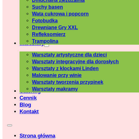
Dmuchana zjeżdżalnia
Suchy basen
Wata cukrowa i popcorn
Fotobudka
Drewniane Gry XXL
Refleksomierz
Trampolina
Warsztaty
Warsztaty artystyczne dla dzieci
Warsztaty integracyjne dla dorosłych
Warsztaty z klockami Linden
Malowanie przy winie
Warsztaty tworzenia przypinek
Warsztaty makramy
Catering
Cennik
Blog
Kontakt
Strona główna