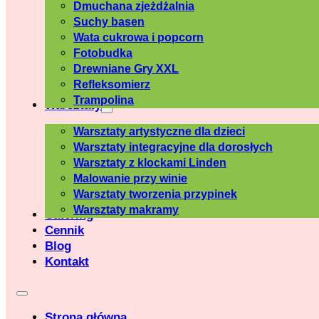
Dmuchana zjeżdżalnia
Suchy basen
Wata cukrowa i popcorn
Fotobudka
Drewniane Gry XXL
Refleksomierz
Trampolina
Warsztaty
Warsztaty artystyczne dla dzieci
Warsztaty integracyjne dla dorosłych
Warsztaty z klockami Linden
Malowanie przy winie
Warsztaty tworzenia przypinek
Warsztaty makramy
Catering
Cennik
Blog
Kontakt
Strona główna