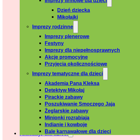
Imprezy firmowe dla dzieci
Dzień dziecka
Mikołajki
Imprezy rodzinne
Imprezy plenerowe
Festyny
Imprezy dla niepełnosprawnych
Akcje promocyjne
Przyjęcia okolicznościowe
Imprezy tematyczne dla dzieci
Akademia Pana Kleksa
Detektyw Mikołaj
Pirackie zabawy
Poszukiwanie Smoczego Jaja
Żeglarskie zabawy
Minionki rozrabiają
Indianie i kowboje
Bale karnawałowe dla dzieci
Animacje dla dzieci