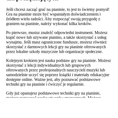
Jeśli chcesz zacząć grać na pianinie, to jest to świetny pomysł!
Gra na pianinie może być wspaniałym doświadczeniem i
źródłem wielu radości. Aby rozpocząć swoją przygodę z
graniem na pianinie, należy wykonać kilka kroków.
Po pierwsze, musisz znaleźć odpowiedni instrument. Możesz
kupić nowe lub używane pianino, a także skorzystać z usług
wynajmu. Jeśli masz ograniczone fundusze, możesz również
skorzystać z darmowych lekcji gry na pianinie oferowanych
przez lokalne szkoły muzyczne lub organizacje społeczne.
Kolejnym krokiem jest nauka podstaw gry na pianinie. Możesz
skorzystać z lekcji indywidualnych lub grupowych
oferowanych przez profesjonalnych nauczycieli muzyki lub
samodzielnie uczyć się poprzez książki i materiały edukacyjne
dostępne online. Ważne jest, aby poznawać podstawowe
techniki gry na pianinie i ćwiczyć je regularnie.
Gdy już opanujesz podstawowe techniki gry na pianinie,
możesz rozpocząć naukę utworów muzycznych. Możesz
wybrać utwory odpowiednie dla Twojego poziomu
umiejętności i stopniowo je doskonalić. Pamiętaj również o
ćwiczeniu technik interpretacji muzycznej oraz improwizacji –
te umiejętności są bardzo ważne dla każdego piani- sty!