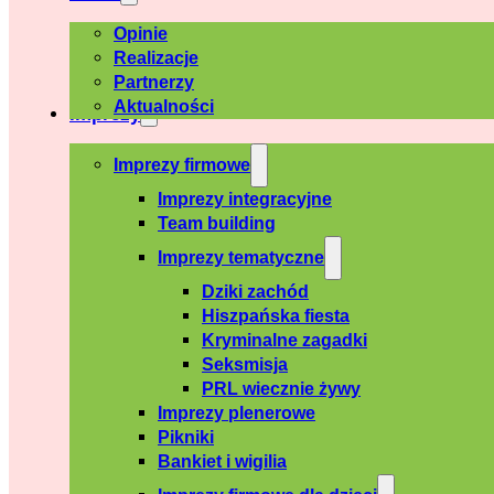
Opinie
Realizacje
Partnerzy
Aktualności
Imprezy
Imprezy firmowe
Imprezy integracyjne
Team building
Imprezy tematyczne
Dziki zachód
Hiszpańska fiesta
Kryminalne zagadki
Seksmisja
PRL wiecznie żywy
Imprezy plenerowe
Pikniki
Bankiet i wigilia