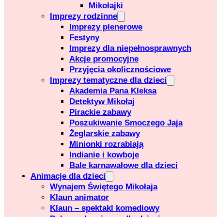
Mikołajki
Imprezy rodzinne
Imprezy plenerowe
Festyny
Imprezy dla niepełnosprawnych
Akcje promocyjne
Przyjęcia okolicznościowe
Imprezy tematyczne dla dzieci
Akademia Pana Kleksa
Detektyw Mikołaj
Pirackie zabawy
Poszukiwanie Smoczego Jaja
Żeglarskie zabawy
Minionki rozrabiają
Indianie i kowboje
Bale karnawałowe dla dzieci
Animacje dla dzieci
Wynajem Świętego Mikołaja
Klaun animator
Klaun – spektakl komediowy