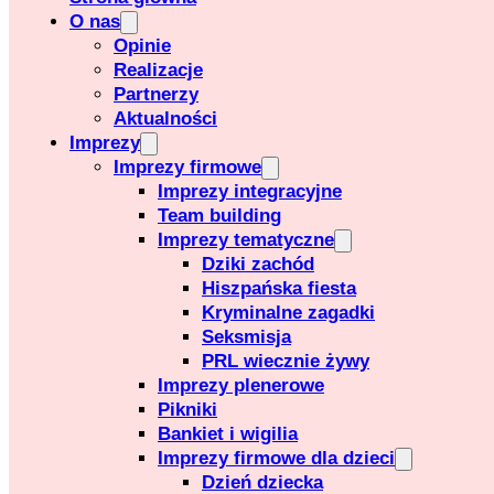
O nas
Opinie
Realizacje
Partnerzy
Aktualności
Imprezy
Imprezy firmowe
Imprezy integracyjne
Team building
Imprezy tematyczne
Dziki zachód
Hiszpańska fiesta
Kryminalne zagadki
Seksmisja
PRL wiecznie żywy
Imprezy plenerowe
Pikniki
Bankiet i wigilia
Imprezy firmowe dla dzieci
Dzień dziecka