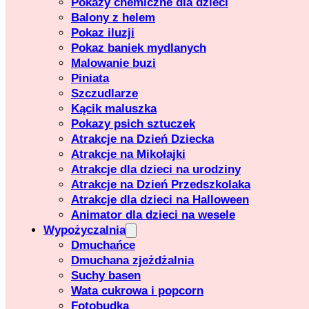
Pokazy chemiczne dla dzieci
Balony z helem
Pokaz iluzji
Pokaz baniek mydlanych
Malowanie buzi
Piniata
Szczudlarze
Kącik maluszka
Pokazy psich sztuczek
Atrakcje na Dzień Dziecka
Atrakcje na Mikołajki
Atrakcje dla dzieci na urodziny
Atrakcje na Dzień Przedszkolaka
Atrakcje dla dzieci na Halloween
Animator dla dzieci na wesele
Wypożyczalnia
Dmuchańce
Dmuchana zjeżdżalnia
Suchy basen
Wata cukrowa i popcorn
Fotobudka