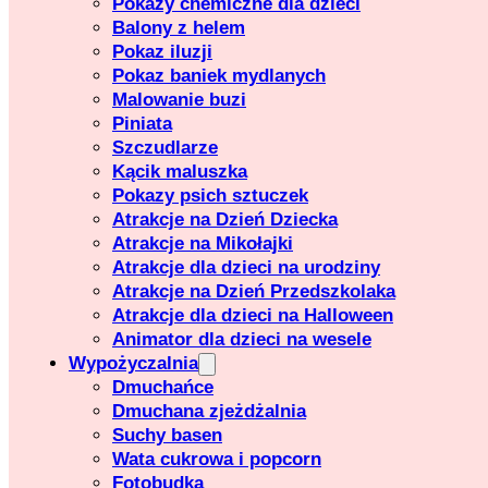
Pokazy chemiczne dla dzieci
Balony z helem
Pokaz iluzji
Pokaz baniek mydlanych
Malowanie buzi
Piniata
Szczudlarze
Kącik maluszka
Pokazy psich sztuczek
Atrakcje na Dzień Dziecka
Atrakcje na Mikołajki
Atrakcje dla dzieci na urodziny
Atrakcje na Dzień Przedszkolaka
Atrakcje dla dzieci na Halloween
Animator dla dzieci na wesele
Wypożyczalnia
Dmuchańce
Dmuchana zjeżdżalnia
Suchy basen
Wata cukrowa i popcorn
Fotobudka