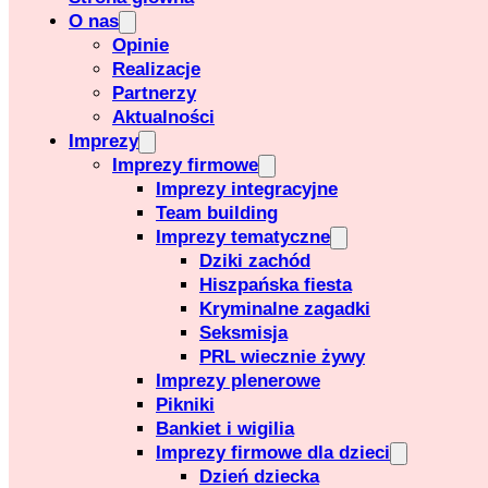
O nas
Opinie
Realizacje
Partnerzy
Aktualności
Imprezy
Imprezy firmowe
Imprezy integracyjne
Team building
Imprezy tematyczne
Dziki zachód
Hiszpańska fiesta
Kryminalne zagadki
Seksmisja
PRL wiecznie żywy
Imprezy plenerowe
Pikniki
Bankiet i wigilia
Imprezy firmowe dla dzieci
Dzień dziecka