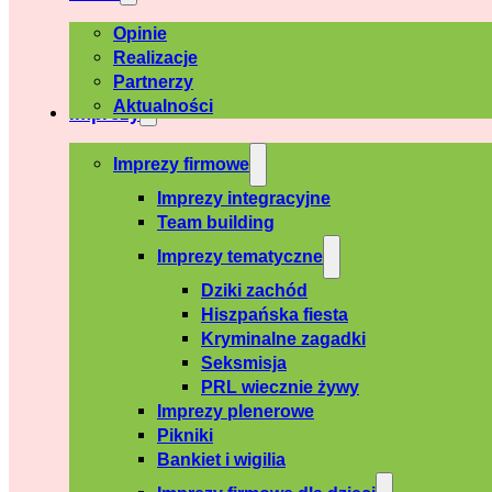
Opinie
Realizacje
Partnerzy
Aktualności
Imprezy
Imprezy firmowe
Imprezy integracyjne
Team building
Imprezy tematyczne
Dziki zachód
Hiszpańska fiesta
Kryminalne zagadki
Seksmisja
PRL wiecznie żywy
Imprezy plenerowe
Pikniki
Bankiet i wigilia