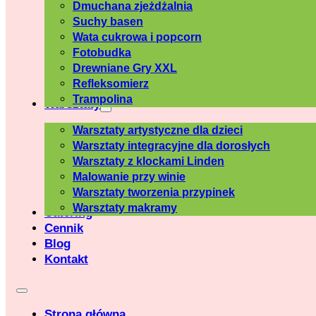
Dmuchana zjeżdżalnia
Suchy basen
Wata cukrowa i popcorn
Fotobudka
Drewniane Gry XXL
Refleksomierz
Trampolina
Warsztaty
Warsztaty artystyczne dla dzieci
Warsztaty integracyjne dla dorosłych
Warsztaty z klockami Linden
Malowanie przy winie
Warsztaty tworzenia przypinek
Warsztaty makramy
Catering
Cennik
Blog
Kontakt
Strona główna