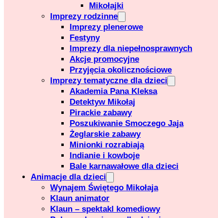
Mikołajki
Imprezy rodzinne
Imprezy plenerowe
Festyny
Imprezy dla niepełnosprawnych
Akcje promocyjne
Przyjęcia okolicznościowe
Imprezy tematyczne dla dzieci
Akademia Pana Kleksa
Detektyw Mikołaj
Pirackie zabawy
Poszukiwanie Smoczego Jaja
Żeglarskie zabawy
Minionki rozrabiają
Indianie i kowboje
Bale karnawałowe dla dzieci
Animacje dla dzieci
Wynajem Świętego Mikołaja
Klaun animator
Klaun – spektakl komediowy