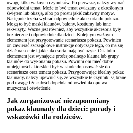
uwagę kilka ważnych czynników. Po pierwsze, należy wybrać
odpowiedni temat. Może to być temat związany z określonym
świętem lub okazją, albo po prostu jakiś zabawny motyw.
Następnie trzeba wybrać odpowiednie akcesoria do pokazu.
Mogą to być maski klaunów, balony, kostiumy lub inne
rekwizyty. Ważne jest również, aby wszystkie akcesoria były
bezpieczne i odpowiednie dla dzieci. Kolejnym ważnym
elementem jest przygotowanie scenariusza pokazu. Powinien
on zawierać szczegółowe instrukcje dotyczące tego, co ma się
dziać na scenie i jakie akcesoria mają być użyte. Ostatnim
elementem jest wynajęcie profesjonalnego klauna lub grupy
klaunów do wykonania pokazu. Powinni oni mieć dobre
umiejętności aktorskie i być w stanie dopasować się do
scenariusza oraz tematu pokazu. Przygotowując idealny pokaz
klaunady, należy upewnić się, że wszystkie te czynniki są brane
pod uwagę i że całości dopełnia odpowiednia oprawa
muzyczna i oświetlenie.
Jak zorganizować niezapomniany
pokaz klaunady dla dzieci: porady i
wskazówki dla rodziców.
Organizacja niezapomnianego pokazu klaunady dla dzieci