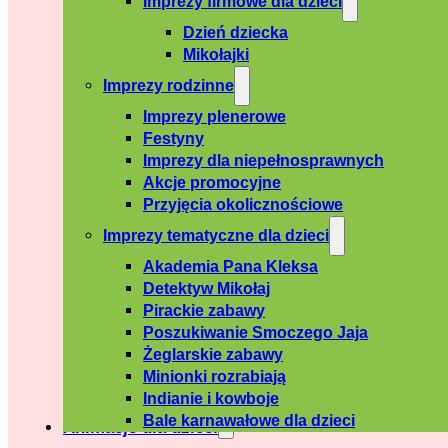
Imprezy firmowe dla dzieci
Dzień dziecka
Mikołajki
Imprezy rodzinne
Imprezy plenerowe
Festyny
Imprezy dla niepełnosprawnych
Akcje promocyjne
Przyjęcia okolicznościowe
Imprezy tematyczne dla dzieci
Akademia Pana Kleksa
Detektyw Mikołaj
Pirackie zabawy
Poszukiwanie Smoczego Jaja
Żeglarskie zabawy
Minionki rozrabiają
Indianie i kowboje
Bale karnawałowe dla dzieci
Animacje dla dzieci