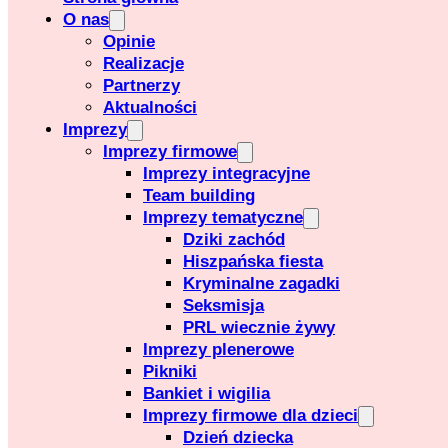
O nas
Opinie
Realizacje
Partnerzy
Aktualności
Imprezy
Imprezy firmowe
Imprezy integracyjne
Team building
Imprezy tematyczne
Dziki zachód
Hiszpańska fiesta
Kryminalne zagadki
Seksmisja
PRL wiecznie żywy
Imprezy plenerowe
Pikniki
Bankiet i wigilia
Imprezy firmowe dla dzieci
Dzień dziecka