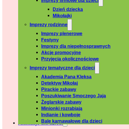
Imprezy firmowe dla dzieci
Dzień dziecka
Mikołajki
Imprezy rodzinne
Imprezy plenerowe
Festyny
Imprezy dla niepełnosprawnych
Akcje promocyjne
Przyjęcia okolicznościowe
Imprezy tematyczne dla dzieci
Akademia Pana Kleksa
Detektyw Mikołaj
Pirackie zabawy
Poszukiwanie Smoczego Jaja
Żeglarskie zabawy
Minionki rozrabiają
Indianie i kowboje
Bale karnawałowe dla dzieci
Animacje dla dzieci