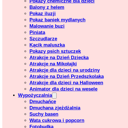
Pokazy chemiczne dla dzieci
Balony z helem
Pokaz iluzji
Pokaz baniek mydlanych
Malowanie buzi
Piniata
Szczudlarze
Kącik maluszka
Pokazy psich sztuczek
Atrakcje na Dzień Dziecka
Atrakcje na Mikołajki
Atrakcje dla dzieci na urodziny
Atrakcje na Dzień Przedszkolaka
Atrakcje dla dzieci na Halloween
Animator dla dzieci na wesele
Wypożyczalnia
Dmuchańce
Dmuchana zjeżdżalnia
Suchy basen
Wata cukrowa i popcorn
Fotobudka