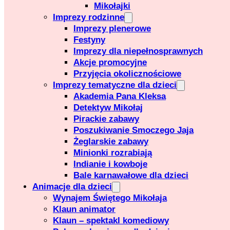
Mikołajki
Imprezy rodzinne
Imprezy plenerowe
Festyny
Imprezy dla niepełnosprawnych
Akcje promocyjne
Przyjęcia okolicznościowe
Imprezy tematyczne dla dzieci
Akademia Pana Kleksa
Detektyw Mikołaj
Pirackie zabawy
Poszukiwanie Smoczego Jaja
Żeglarskie zabawy
Minionki rozrabiają
Indianie i kowboje
Bale karnawałowe dla dzieci
Animacje dla dzieci
Wynajem Świętego Mikołaja
Klaun animator
Klaun – spektakl komediowy