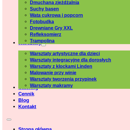
Dmuchana zjeżdżalnia
Suchy basen
Wata cukrowa i popcorn
Fotobudka
Drewniane Gry XXL
Refleksomierz
Trampolina
Warsztaty
Warsztaty artystyczne dla dzieci
Warsztaty integracyjne dla dorosłych
Warsztaty z klockami Linden
Malowanie przy winie
Warsztaty tworzenia przypinek
Warsztaty makramy
Catering
Cennik
Blog
Kontakt
Strona główna