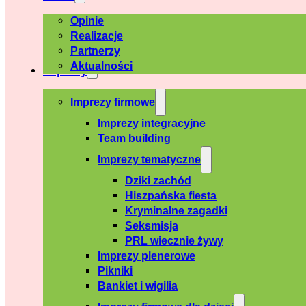
Opinie
Realizacje
Partnerzy
Aktualności
Imprezy
Imprezy firmowe
Imprezy integracyjne
Team building
Imprezy tematyczne
Dziki zachód
Hiszpańska fiesta
Kryminalne zagadki
Seksmisja
PRL wiecznie żywy
Imprezy plenerowe
Pikniki
Bankiet i wigilia