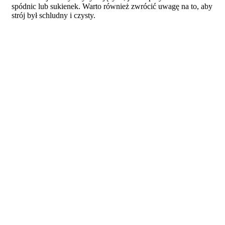
spódnic lub sukienek. Warto również zwrócić uwagę na to, aby
strój był schludny i czysty.
Jakie są najmodniejsze trendy w
ubiorze na imprezę firmową?
Na imprezach firmowych najmodniejsze trendy w ubiorze to
eleganckie sukienki lub garsonki w stonowanych kolorach,
takich jak czerń, granat, szarość lub beż. Dodatki, takie jak
biżuteria, torebki i buty, powinny być wybrane zgodnie z
kolorem i fasonem ubrania. Warto również zwrócić uwagę na
to, aby ubiór był schludny i wygodny.
Jakie dodatki dobrać do stroju na
imprezę firmową?
Na imprezę firmową warto wybrać dodatki, które będą
pasować do charakteru wydarzenia. Dobrym wyborem będzie
elegancka biżuteria, taka jak kolczyki, naszyjnik lub
bransoletka. Można również zdecydować się na dodanie do
stroju paska, który będzie pasował do koloru butów. Jeśli
chodzi o torebkę, najlepiej wybrać klasyczny model, który