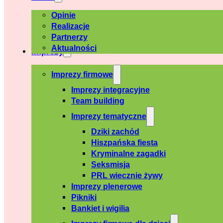
Opinie
Realizacje
Partnerzy
Aktualności
Imprezy
Imprezy firmowe
Imprezy integracyjne
Team building
Imprezy tematyczne
Dziki zachód
Hiszpańska fiesta
Kryminalne zagadki
Seksmisja
PRL wiecznie żywy
Imprezy plenerowe
Pikniki
Bankiet i wigilia