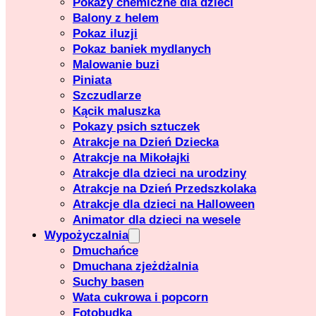
Pokazy chemiczne dla dzieci
Balony z helem
Pokaz iluzji
Pokaz baniek mydlanych
Malowanie buzi
Piniata
Szczudlarze
Kącik maluszka
Pokazy psich sztuczek
Atrakcje na Dzień Dziecka
Atrakcje na Mikołajki
Atrakcje dla dzieci na urodziny
Atrakcje na Dzień Przedszkolaka
Atrakcje dla dzieci na Halloween
Animator dla dzieci na wesele
Wypożyczalnia
Dmuchańce
Dmuchana zjeżdżalnia
Suchy basen
Wata cukrowa i popcorn
Fotobudka