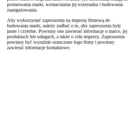
promowania marki, wzmacniania jej wizerunku i budowania
zaangażowania.
Aby wykorzystać zaproszenia na imprezę firmową do
budowania marki, należy zadbać o to, aby zaproszenia były
jasne i czytelne. Powinny one zawierać informacje o marce, jej
produktach lub usługach, a także o celu imprezy. Zaproszenia
powinny być wyraźnie oznaczone logo firmy i powinny
zawierać informacje kontaktowe.
Kolejnym krokiem jest zapewnienie, aby impreza była
atrakcyjna dla gości. Można to osiągnąć poprzez zapewnienie
odpowiedniego menu, muzyki, atrakcji i prezentacji. Wszystkie
te elementy powinny być zgodne z wizerunkiem marki i jej
wartościami.
Na koniec, należy zadbać o to, aby impreza była dobrze
zorganizowana i zapewnić gościom wygodne warunki.
Wszystkie te elementy pozwolą zbudować pozytywny
wizerunek marki i zapewnią gościom niezapomniane wrażenia.
Jak zaprojektować zaproszenie na
imprezę firmową, aby wywołać
zainteresowanie