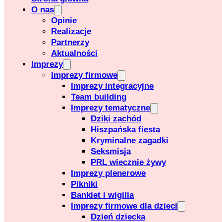
O nas
Opinie
Realizacje
Partnerzy
Aktualności
Imprezy
Imprezy firmowe
Imprezy integracyjne
Team building
Imprezy tematyczne
Dziki zachód
Hiszpańska fiesta
Kryminalne zagadki
Seksmisja
PRL wiecznie żywy
Imprezy plenerowe
Pikniki
Bankiet i wigilia
Imprezy firmowe dla dzieci
Dzień dziecka