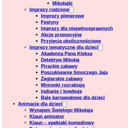
Mikołajki
Imprezy rodzinne
Imprezy plenerowe
Festyny
Imprezy dla niepełnosprawnych
Akcje promocyjne
Przyjęcia okolicznościowe
Imprezy tematyczne dla dzieci
Akademia Pana Kleksa
Detektyw Mikołaj
Pirackie zabawy
Poszukiwanie Smoczego Jaja
Żeglarskie zabawy
Minionki rozrabiają
Indianie i kowboje
Bale karnawałowe dla dzieci
Animacje dla dzieci
Wynajem Świętego Mikołaja
Klaun animator
Klaun – spektakl komediowy