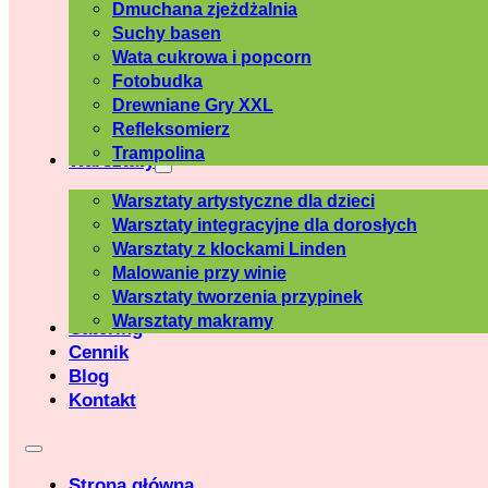
Dmuchana zjeżdżalnia
Suchy basen
Wata cukrowa i popcorn
Fotobudka
Drewniane Gry XXL
Refleksomierz
Trampolina
Warsztaty
Warsztaty artystyczne dla dzieci
Warsztaty integracyjne dla dorosłych
Warsztaty z klockami Linden
Malowanie przy winie
Warsztaty tworzenia przypinek
Warsztaty makramy
Catering
Cennik
Blog
Kontakt
Strona główna