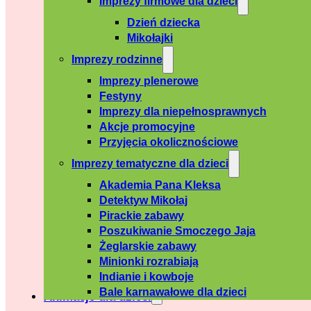
Imprezy firmowe dla dzieci
Dzień dziecka
Mikołajki
Imprezy rodzinne
Imprezy plenerowe
Festyny
Imprezy dla niepełnosprawnych
Akcje promocyjne
Przyjęcia okolicznościowe
Imprezy tematyczne dla dzieci
Akademia Pana Kleksa
Detektyw Mikołaj
Pirackie zabawy
Poszukiwanie Smoczego Jaja
Żeglarskie zabawy
Minionki rozrabiają
Indianie i kowboje
Bale karnawałowe dla dzieci
Animacje dla dzieci