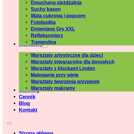
Dmuchana zjeżdżalnia
Suchy basen
Wata cukrowa i popcorn
Fotobudka
Drewniane Gry XXL
Refleksomierz
Trampolina
Warsztaty
Warsztaty artystyczne dla dzieci
Warsztaty integracyjne dla dorosłych
Warsztaty z klockami Linden
Malowanie przy winie
Warsztaty tworzenia przypinek
Warsztaty makramy
Catering
Cennik
Blog
Kontakt
Strona główna