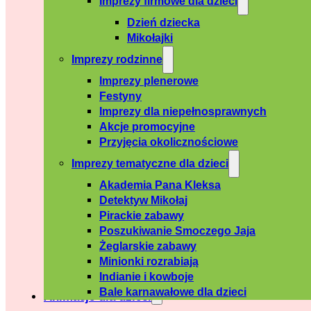
Imprezy firmowe dla dzieci
Dzień dziecka
Mikołajki
Imprezy rodzinne
Imprezy plenerowe
Festyny
Imprezy dla niepełnosprawnych
Akcje promocyjne
Przyjęcia okolicznościowe
Imprezy tematyczne dla dzieci
Akademia Pana Kleksa
Detektyw Mikołaj
Pirackie zabawy
Poszukiwanie Smoczego Jaja
Żeglarskie zabawy
Minionki rozrabiają
Indianie i kowboje
Bale karnawałowe dla dzieci
Animacje dla dzieci