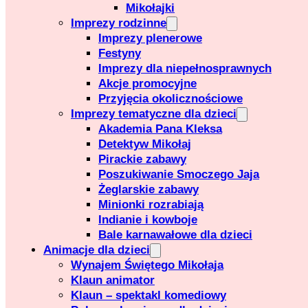
Mikołajki
Imprezy rodzinne
Imprezy plenerowe
Festyny
Imprezy dla niepełnosprawnych
Akcje promocyjne
Przyjęcia okolicznościowe
Imprezy tematyczne dla dzieci
Akademia Pana Kleksa
Detektyw Mikołaj
Pirackie zabawy
Poszukiwanie Smoczego Jaja
Żeglarskie zabawy
Minionki rozrabiają
Indianie i kowboje
Bale karnawałowe dla dzieci
Animacje dla dzieci
Wynajem Świętego Mikołaja
Klaun animator
Klaun – spektakl komediowy