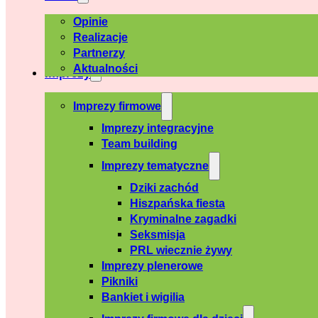
Opinie
Realizacje
Partnerzy
Aktualności
Imprezy
Imprezy firmowe
Imprezy integracyjne
Team building
Imprezy tematyczne
Dziki zachód
Hiszpańska fiesta
Kryminalne zagadki
Seksmisja
PRL wiecznie żywy
Imprezy plenerowe
Pikniki
Bankiet i wigilia