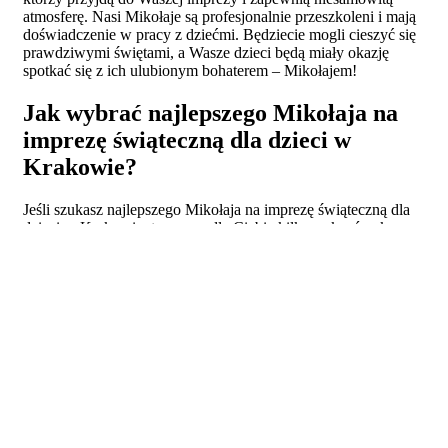
atmosferę. Nasi Mikołaje są profesjonalnie przeszkoleni i mają
doświadczenie w pracy z dziećmi. Będziecie mogli cieszyć się
prawdziwymi świętami, a Wasze dzieci będą miały okazję
spotkać się z ich ulubionym bohaterem – Mikołajem!
Jak wybrać najlepszego Mikołaja na
imprezę świąteczną dla dzieci w
Krakowie?
Jeśli szukasz najlepszego Mikołaja na imprezę świąteczną dla
dzieci w Krakowie, to mamy dla Ciebie kilka wskazówek.
Przede wszystkim, upewnij się, że wybrany Mikołaj jest
profesjonalny i doświadczony. Sprawdź, czy ma odpowiednie
certyfikaty i referencje. Upewnij się również, że jest on zgodny
z Twoimi oczekiwaniami i potrafi zorganizować atrakcyjne gry
i zabawy dla dzieci. Ponadto, sprawdź czy posiada odpowiedni
strój i akcesoria oraz czy jest w stanie przygotować prezenty
dla każdego uczestnika imprezy. Na koniec porozmawiaj z nim
o swoich oczekiwaniach i ustalcie szczegóły dotyczące
imprezy.
Jak przygotować się do wynajmu