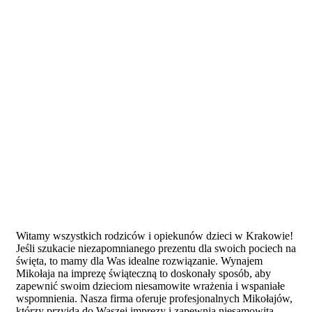
Witamy wszystkich rodziców i opiekunów dzieci w Krakowie!
Jeśli szukacie niezapomnianego prezentu dla swoich pociech na
święta, to mamy dla Was idealne rozwiązanie. Wynajem
Mikołaja na imprezę świąteczną to doskonały sposób, aby
zapewnić swoim dzieciom niesamowite wrażenia i wspaniałe
wspomnienia. Nasza firma oferuje profesjonalnych Mikołajów,
którzy przyjdą do Waszej imprezy i zapewnią niesamowitą