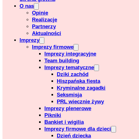
O nas
Opinie
Realizacje
Partnerzy
Aktualności
Imprezy
Imprezy firmowe
Imprezy integracyjne
Team building
Imprezy tematyczne
Dziki zachód
Hiszpańska fiesta
Kryminalne zagadki
Seksmisja
PRL wiecznie żywy
Imprezy plenerowe
Pikniki
Bankiet i wigilia
Imprezy firmowe dla dzieci
Dzień dziecka