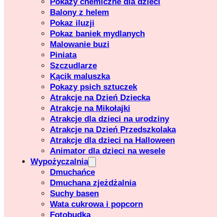
Pokazy chemiczne dla dzieci
Balony z helem
Pokaz iluzji
Pokaz baniek mydlanych
Malowanie buzi
Piniata
Szczudlarze
Kącik maluszka
Pokazy psich sztuczek
Atrakcje na Dzień Dziecka
Atrakcje na Mikołajki
Atrakcje dla dzieci na urodziny
Atrakcje na Dzień Przedszkolaka
Atrakcje dla dzieci na Halloween
Animator dla dzieci na wesele
Wypożyczalnia
Dmuchańce
Dmuchana zjeżdżalnia
Suchy basen
Wata cukrowa i popcorn
Fotobudka