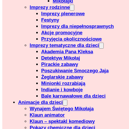
Mikołajki
Imprezy rodzinne
Imprezy plenerowe
Festyny
Imprezy dla niepełnosprawnych
Akcje promocyjne
Przyjęcia okolicznościowe
Imprezy tematyczne dla dzieci
Akademia Pana Kleksa
Detektyw Mikołaj
Pirackie zabawy
Poszukiwanie Smoczego Jaja
Żeglarskie zabawy
Minionki rozrabiają
Indianie i kowboje
Bale karnawałowe dla dzieci
Animacje dla dzieci
Wynajem Świętego Mikołaja
Klaun animator
Klaun – spektakl komediowy
Pokazy chemiczne dla dzieci