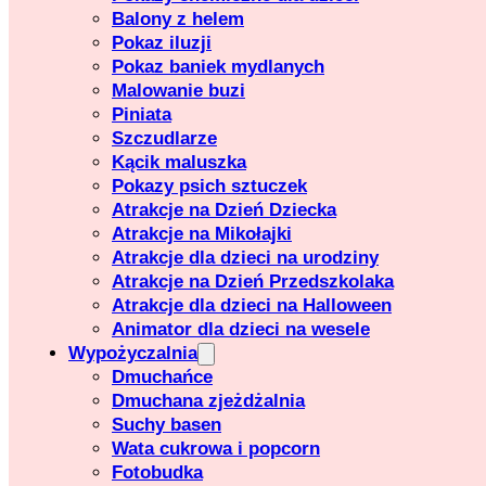
Balony z helem
Pokaz iluzji
Pokaz baniek mydlanych
Malowanie buzi
Piniata
Szczudlarze
Kącik maluszka
Pokazy psich sztuczek
Atrakcje na Dzień Dziecka
Atrakcje na Mikołajki
Atrakcje dla dzieci na urodziny
Atrakcje na Dzień Przedszkolaka
Atrakcje dla dzieci na Halloween
Animator dla dzieci na wesele
Wypożyczalnia
Dmuchańce
Dmuchana zjeżdżalnia
Suchy basen
Wata cukrowa i popcorn
Fotobudka