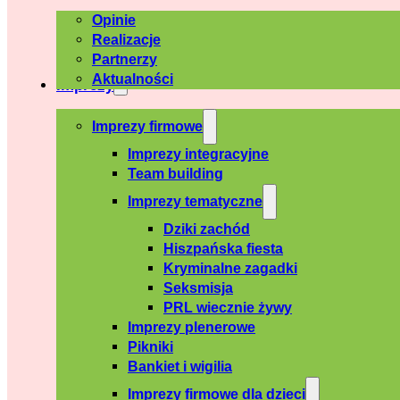
Opinie
Realizacje
Partnerzy
Aktualności
Imprezy
Imprezy firmowe
Imprezy integracyjne
Team building
Imprezy tematyczne
Dziki zachód
Hiszpańska fiesta
Kryminalne zagadki
Seksmisja
PRL wiecznie żywy
Imprezy plenerowe
Pikniki
Bankiet i wigilia
Imprezy firmowe dla dzieci