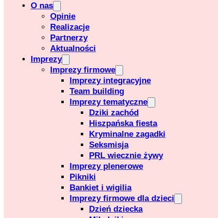
O nas
Opinie
Realizacje
Partnerzy
Aktualności
Imprezy
Imprezy firmowe
Imprezy integracyjne
Team building
Imprezy tematyczne
Dziki zachód
Hiszpańska fiesta
Kryminalne zagadki
Seksmisja
PRL wiecznie żywy
Imprezy plenerowe
Pikniki
Bankiet i wigilia
Imprezy firmowe dla dzieci
Dzień dziecka