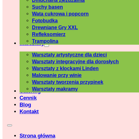
Dmuchana zjeżdżalnia
Suchy basen
Wata cukrowa i popcorn
Fotobudka
Drewniane Gry XXL
Refleksomierz
Trampolina
Warsztaty
Warsztaty artystyczne dla dzieci
Warsztaty integracyjne dla dorosłych
Warsztaty z klockami Linden
Malowanie przy winie
Warsztaty tworzenia przypinek
Warsztaty makramy
Catering
Cennik
Blog
Kontakt
Strona główna