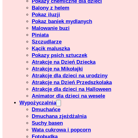
Pokazy chemiczne dla dzieci
Balony z helem
Pokaz iluzji
Pokaz baniek mydlanych
Malowanie buzi
Piniata
Szczudlarze
Kącik maluszka
Pokazy psich sztuczek
Atrakcje na Dzień Dziecka
Atrakcje na Mikołajki
Atrakcje dla dzieci na urodziny
Atrakcje na Dzień Przedszkolaka
Atrakcje dla dzieci na Halloween
Animator dla dzieci na wesele
Wypożyczalnia
Dmuchańce
Dmuchana zjeżdżalnia
Suchy basen
Wata cukrowa i popcorn
Fotobudka