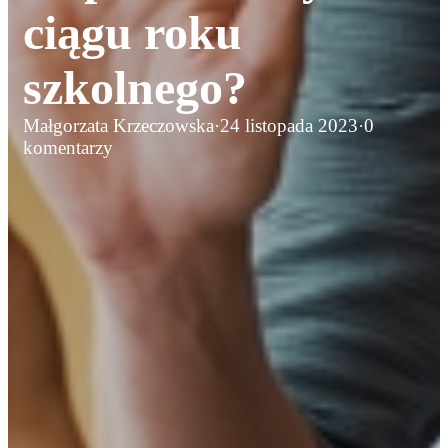
ciągu roku
szkolnego?
Małgorzata Krzeczowska
·
24 listopada 2023
·
0
komentarzy