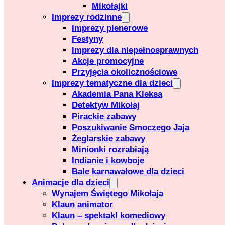
Mikołajki
Imprezy rodzinne
Imprezy plenerowe
Festyny
Imprezy dla niepełnosprawnych
Akcje promocyjne
Przyjęcia okolicznościowe
Imprezy tematyczne dla dzieci
Akademia Pana Kleksa
Detektyw Mikołaj
Pirackie zabawy
Poszukiwanie Smoczego Jaja
Żeglarskie zabawy
Minionki rozrabiają
Indianie i kowboje
Bale karnawałowe dla dzieci
Animacje dla dzieci
Wynajem Świętego Mikołaja
Klaun animator
Klaun – spektakl komediowy