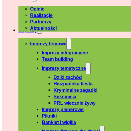
Opinie
Realizacje
Partnerzy
Aktualności
Imprezy
Imprezy firmowe
Imprezy integracyjne
Team building
Imprezy tematyczne
Dziki zachód
Hiszpańska fiesta
Kryminalne zagadki
Seksmisja
PRL wiecznie żywy
Imprezy plenerowe
Pikniki
Bankiet i wigilia