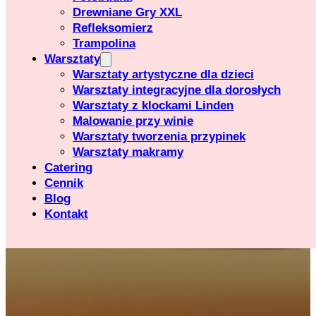
Drewniane Gry XXL
Refleksomierz
Trampolina
Warsztaty
Warsztaty artystyczne dla dzieci
Warsztaty integracyjne dla dorosłych
Warsztaty z klockami Linden
Malowanie przy winie
Warsztaty tworzenia przypinek
Warsztaty makramy
Catering
Cennik
Blog
Kontakt