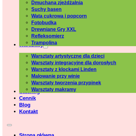
Dmuchana zjeżdżalnia
Suchy basen
Wata cukrowa i popcorn
Fotobudka
Drewniane Gry XXL
Refleksomierz
Trampolina
Warsztaty
Warsztaty artystyczne dla dzieci
Warsztaty integracyjne dla dorosłych
Warsztaty z klockami Linden
Malowanie przy winie
Warsztaty tworzenia przypinek
Warsztaty makramy
Catering
Cennik
Blog
Kontakt
Strona główna