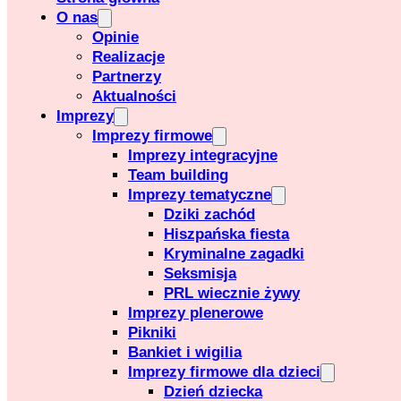
O nas
Opinie
Realizacje
Partnerzy
Aktualności
Imprezy
Imprezy firmowe
Imprezy integracyjne
Team building
Imprezy tematyczne
Dziki zachód
Hiszpańska fiesta
Kryminalne zagadki
Seksmisja
PRL wiecznie żywy
Imprezy plenerowe
Pikniki
Bankiet i wigilia
Imprezy firmowe dla dzieci
Dzień dziecka