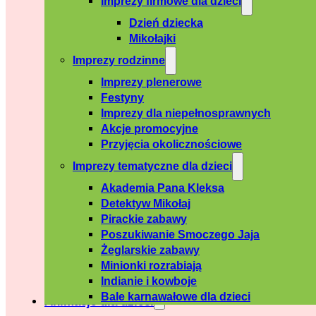
Imprezy firmowe dla dzieci
Dzień dziecka
Mikołajki
Imprezy rodzinne
Imprezy plenerowe
Festyny
Imprezy dla niepełnosprawnych
Akcje promocyjne
Przyjęcia okolicznościowe
Imprezy tematyczne dla dzieci
Akademia Pana Kleksa
Detektyw Mikołaj
Pirackie zabawy
Poszukiwanie Smoczego Jaja
Żeglarskie zabawy
Minionki rozrabiają
Indianie i kowboje
Bale karnawałowe dla dzieci
Animacje dla dzieci