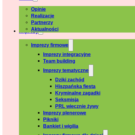
Opinie
Realizacje
Partnerzy
Aktualności
Imprezy
Imprezy firmowe
Imprezy integracyjne
Team building
Imprezy tematyczne
Dziki zachód
Hiszpańska fiesta
Kryminalne zagadki
Seksmisja
PRL wiecznie żywy
Imprezy plenerowe
Pikniki
Bankiet i wigilia