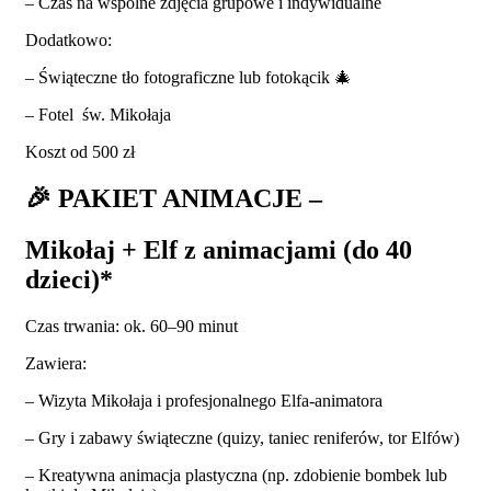
– Czas na wspólne zdjęcia grupowe i indywidualne
Dodatkowo:
– Świąteczne tło fotograficzne lub fotokącik
🎄
– Fotel
św. Mikołaja
Koszt od 500 zł
🎉
PAKIET ANIMACJE –
Mikołaj + Elf z animacjami (do 40
dzieci)*
Czas trwania: ok. 60–90 minut
Zawiera:
– Wizyta Mikołaja i profesjonalnego Elfa-animatora
– Gry i zabawy świąteczne (quizy, taniec reniferów, tor Elfów)
– Kreatywna animacja plastyczna (np. zdobienie bombek lub