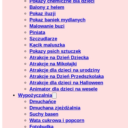
Pokazy chemiczne dla dzieci
Balony z helem
Pokaz iluzji
Pokaz baniek mydlanych
Malowanie buzi
Piniata
Szczudlarze
Kącik maluszka
Pokazy psich sztuczek
Atrakcje na Dzień Dziecka
Atrakcje na Mikołajki
Atrakcje dla dzieci na urodziny
Atrakcje na Dzień Przedszkolaka
Atrakcje dla dzieci na Halloween
Animator dla dzieci na wesele
Wypożyczalnia
Dmuchańce
Dmuchana zjeżdżalnia
Suchy basen
Wata cukrowa i popcorn
Fotobudka