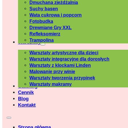
Dmuchana zjeżdżalnia
Suchy basen
Wata cukrowa i popcorn
Fotobudka
Drewniane Gry XXL
Refleksomierz
Trampolina
Warsztaty
Warsztaty artystyczne dla dzieci
Warsztaty integracyjne dla dorosłych
Warsztaty z klockami Linden
Malowanie przy winie
Warsztaty tworzenia przypinek
Warsztaty makramy
Catering
Cennik
Blog
Kontakt
Strona główna