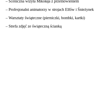
– Sceniczna wizyta Mikołaja z przemówieniem
– Profesjonalni animatorzy w strojach Elfów i Śnieżynek
– Warsztaty świąteczne (pierniczki, bombki, kartki)
– Strefa zdjęć ze świąteczną ścianką
– Strefa drewnianych gier XXL
– Konkursy z nagrodami
– Reflektomierz świąteczny
🎯
– Wata cukrowa, popcorn, piniata w kształcie Mikołaja
– Wręczanie paczek, możliwość prowadzenia imprezy przez
Elfa-konferansjera