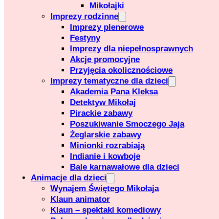
Mikołajki
Imprezy rodzinne
Imprezy plenerowe
Festyny
Imprezy dla niepełnosprawnych
Akcje promocyjne
Przyjęcia okolicznościowe
Imprezy tematyczne dla dzieci
Akademia Pana Kleksa
Detektyw Mikołaj
Pirackie zabawy
Poszukiwanie Smoczego Jaja
Żeglarskie zabawy
Minionki rozrabiają
Indianie i kowboje
Bale karnawałowe dla dzieci
Animacje dla dzieci
Wynajem Świętego Mikołaja
Klaun animator
Klaun – spektakl komediowy