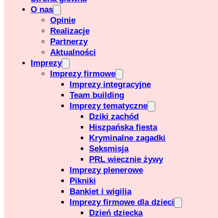
O nas
Opinie
Realizacje
Partnerzy
Aktualności
Imprezy
Imprezy firmowe
Imprezy integracyjne
Team building
Imprezy tematyczne
Dziki zachód
Hiszpańska fiesta
Kryminalne zagadki
Seksmisja
PRL wiecznie żywy
Imprezy plenerowe
Pikniki
Bankiet i wigilia
Imprezy firmowe dla dzieci
Dzień dziecka