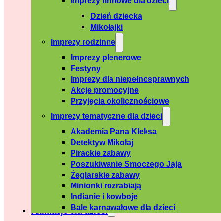
Imprezy firmowe dla dzieci
Dzień dziecka
Mikołajki
Imprezy rodzinne
Imprezy plenerowe
Festyny
Imprezy dla niepełnosprawnych
Akcje promocyjne
Przyjęcia okolicznościowe
Imprezy tematyczne dla dzieci
Akademia Pana Kleksa
Detektyw Mikołaj
Pirackie zabawy
Poszukiwanie Smoczego Jaja
Żeglarskie zabawy
Minionki rozrabiają
Indianie i kowboje
Bale karnawałowe dla dzieci
Animacje dla dzieci