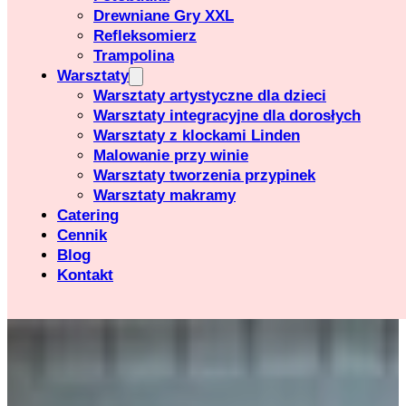
Drewniane Gry XXL
Refleksomierz
Trampolina
Warsztaty
Warsztaty artystyczne dla dzieci
Warsztaty integracyjne dla dorosłych
Warsztaty z klockami Linden
Malowanie przy winie
Warsztaty tworzenia przypinek
Warsztaty makramy
Catering
Cennik
Blog
Kontakt